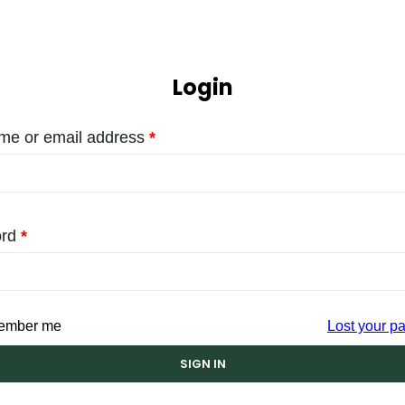
Login
me or email address
*
ord
*
ember me
Lost your p