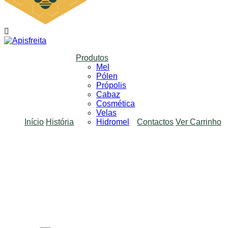
Produtos
Mel
Pólen
Própolis
Cabaz
Cosmética
Velas
Início
História
Hidromel
Contactos
Ver Carrinho