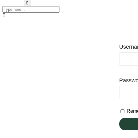
Userna
Passw
Rem