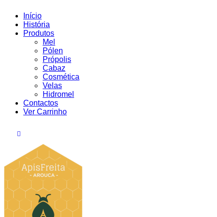
Início
História
Produtos
Mel
Pólen
Própolis
Cabaz
Cosmética
Velas
Hidromel
Contactos
Ver Carrinho