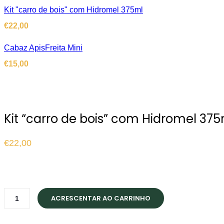
Kit "carro de bois" com Hidromel 375ml
€
22,00
Cabaz ApisFreita Mini
€
15,00
Kit “carro de bois” com Hidromel 37
€
22,00
Kit
ACRESCENTAR AO CARRINHO
"carro
de
bois"