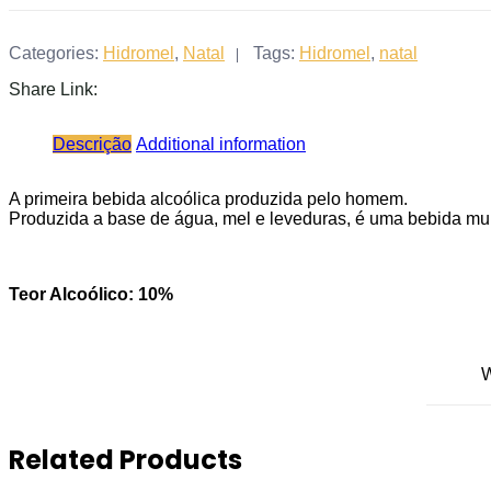
com
Hidromel
375ml
Categories:
Hidromel
,
Natal
Tags:
Hidromel
,
natal
quantity
Share Link:
Descrição
Additional information
A primeira bebida alcoólica produzida pelo homem.
Produzida a base de água, mel e leveduras, é uma bebida muit
Teor Alcoólico: 10%
W
Related Products