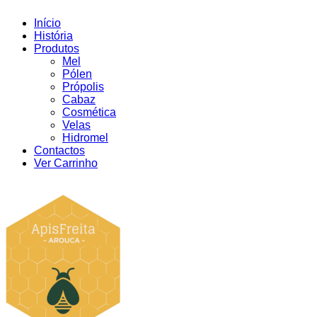
Início
História
Produtos
Mel
Pólen
Própolis
Cabaz
Cosmética
Velas
Hidromel
Contactos
Ver Carrinho