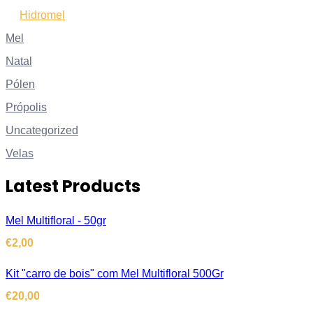
Hidromel
Mel
Natal
Pólen
Própolis
Uncategorized
Velas
Latest Products
Mel Multifloral - 50gr
€
2,00
Kit "carro de bois" com Mel Multifloral 500Gr
€
20,00