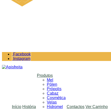
Facebook
Instagram
Produtos
Mel
Pólen
Própolis
Cabaz
Cosmética
Velas
Início
História
Hidromel
Contactos
Ver Carrinho