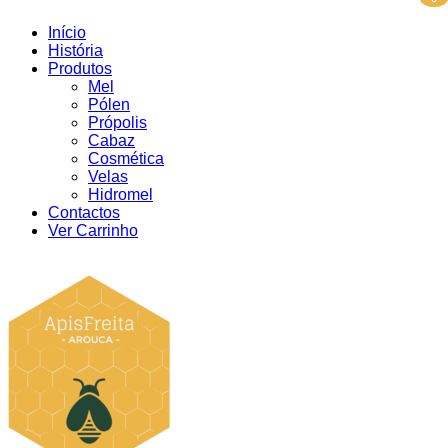
Início
História
Produtos
Mel
Pólen
Própolis
Cabaz
Cosmética
Velas
Hidromel
Contactos
Ver Carrinho