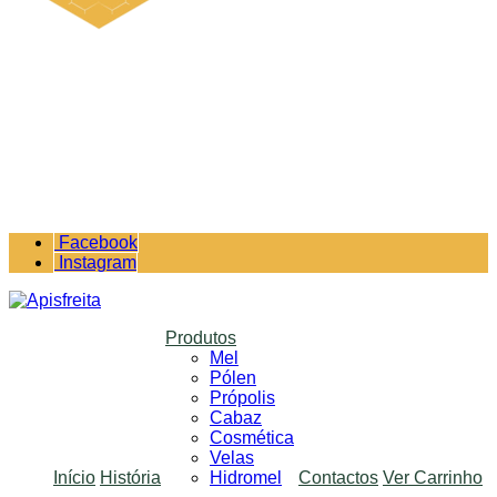
Facebook
Instagram
Produtos
Mel
Pólen
Própolis
Cabaz
Cosmética
Velas
Início
História
Hidromel
Contactos
Ver Carrinho