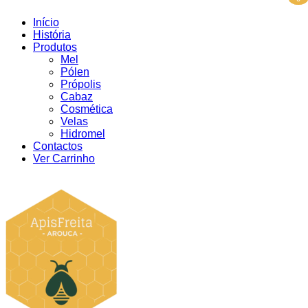
Início
História
Produtos
Mel
Pólen
Própolis
Cabaz
Cosmética
Velas
Hidromel
Contactos
Ver Carrinho