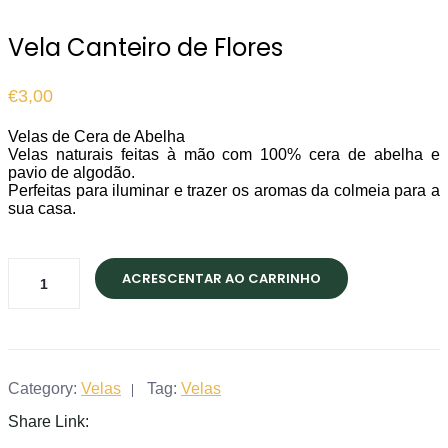
Vela Canteiro de Flores
€
3,00
Velas de Cera de Abelha
Velas naturais feitas à mão com 100% cera de abelha e
pavio de algodão.
Perfeitas para iluminar e trazer os aromas da colmeia para a
sua casa.
Vela
ACRESCENTAR AO CARRINHO
Canteiro
de
Flores
quantity
Category:
Velas
Tag:
Velas
Share Link: