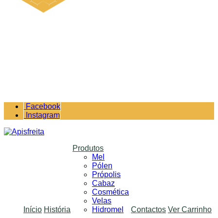
Facebook
Instagram
Produtos
Mel
Pólen
Própolis
Cabaz
Cosmética
Velas
Início
História
Hidromel
Contactos
Ver Carrinho