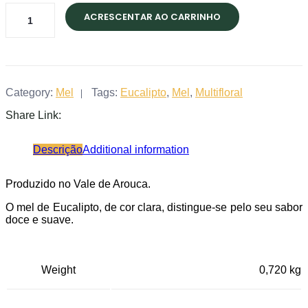
Mel
ACRESCENTAR AO CARRINHO
de
Eucalipto
-
Pote
quantity
Category:
Mel
Tags:
Eucalipto
,
Mel
,
Multifloral
Share Link:
Descrição
Additional information
Produzido no Vale de Arouca.
O mel de Eucalipto, de cor clara, distingue-se pelo seu sabor
doce e suave.
Weight
0,720 kg