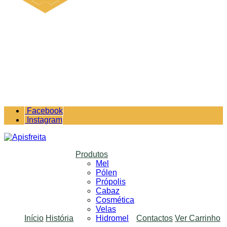
Facebook
Instagram
Produtos
Mel
Pólen
Própolis
Cabaz
Cosmética
Velas
Início
História
Hidromel
Contactos
Ver Carrinho