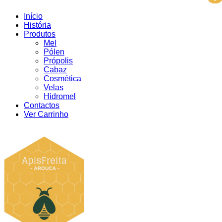
Início
História
Produtos
Mel
Pólen
Própolis
Cabaz
Cosmética
Velas
Hidromel
Contactos
Ver Carrinho