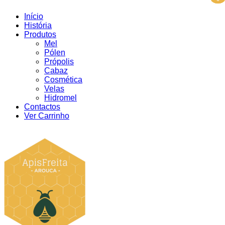
Início
História
Produtos
Mel
Pólen
Própolis
Cabaz
Cosmética
Velas
Hidromel
Contactos
Ver Carrinho