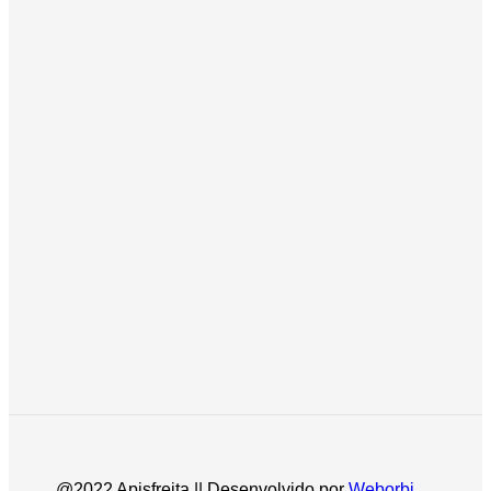
@2022 Apisfreita || Desenvolvido por
Weborbi
.