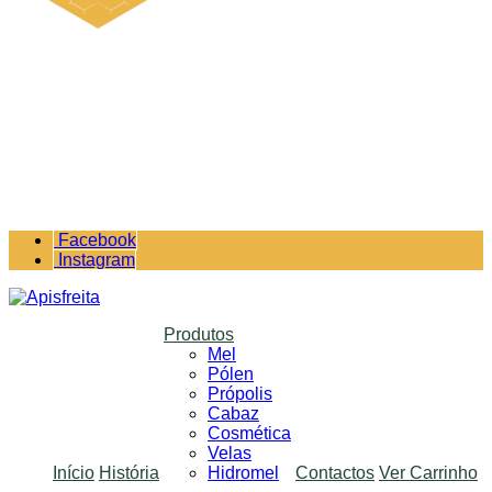
Facebook
Instagram
Produtos
Mel
Pólen
Própolis
Cabaz
Cosmética
Velas
Início
História
Hidromel
Contactos
Ver Carrinho