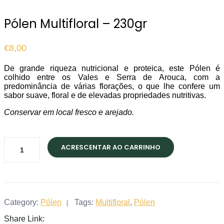
Pólen Multifloral – 230gr
€
8,00
De grande riqueza nutricional e proteica, este Pólen é
colhido entre os Vales e Serra de Arouca, com a
predominância de várias florações, o que lhe confere um
sabor suave, floral e de elevadas propriedades nutritivas.
Conservar em local fresco e arejado.
Pólen
ACRESCENTAR AO CARRINHO
Multifloral
-
230gr
quantity
Category:
Pólen
Tags:
Multifloral
,
Pólen
Share Link: