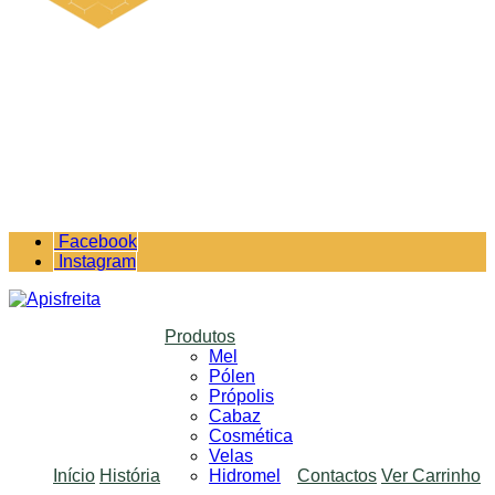
Facebook
Instagram
Produtos
Mel
Pólen
Própolis
Cabaz
Cosmética
Velas
Início
História
Hidromel
Contactos
Ver Carrinho