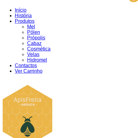
Início
História
Produtos
Mel
Pólen
Própolis
Cabaz
Cosmética
Velas
Hidromel
Contactos
Ver Carrinho